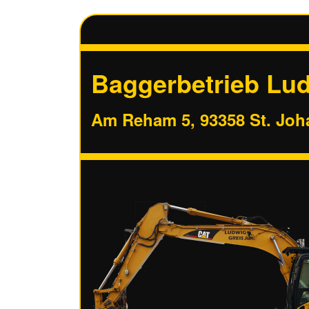
Baggerbetrieb Lud
Am Reham 5, 93358 St. Jo