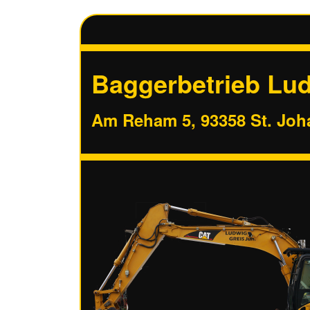
Baggerbetrieb Lud
Am Reham 5, 93358 St. Jo