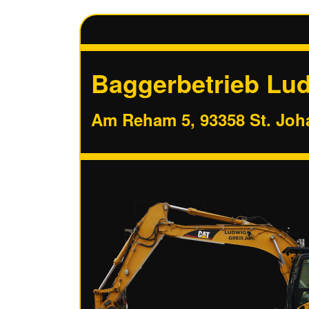
Baggerbetrieb Lud
Am Reham 5, 93358 St. Jo