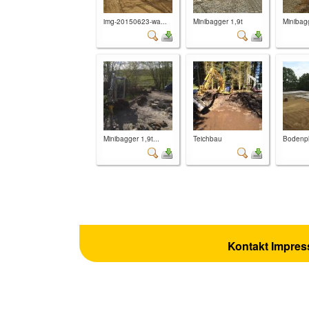
img-20150623-wa...
Minibagger 1,9t
Minibag
Minibagger 1,9t...
Teichbau
Bodenpl
Kontakt
Impre